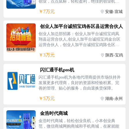
创业，点点鼠标，轻松盈利，绝佳的创业机
会。
￥7万元
安徽-宣城
创业人加平台诚招宝鸡各区县运营合伙人
创业人加总部招募：创业人加平台诚招宝鸡凤
翔县运营合伙人,创业人加平台诚招宝鸡金台区
运营合伙人，创业人加平台诚招宝鸡陈仓区运
营合伙人，创业人加平台诚招宝鸡渭滨区运营
￥3万元
陕西-宝鸡
合伙人，创业人加平台诚招宝鸡岐山县运营合
伙人，创业人加平台诚招宝鸡扶风县运营合伙
人，创业人加平台诚招宝鸡扶风县运营合伙
闪汇通手机pos机
人，创业人加平台诚招宝鸡眉县县运营合伙
闪汇通手机pos机为各地代理商提供市场扶持并
人，创业人加平台诚招宝鸡陇县县运营合伙
发展更多代理商，良好的资源和经验积累、完
人，创业人加平台诚招宝鸡千阳县运营合伙
善的管理、贴心的服务，自由退换货保障。
人，创业人加平台诚招宝鸡麟游县运营合伙
人，创业人加平台诚招宝鸡太白县运营合伙
￥5万元
湖南-永州
人，创业人加平台诚招宝鸡凤县县运营合伙人
金浩时代商城
金浩时代商城，轻松创业良机，小本创业典
范，微信商城网购商城和手机商城，在家就能