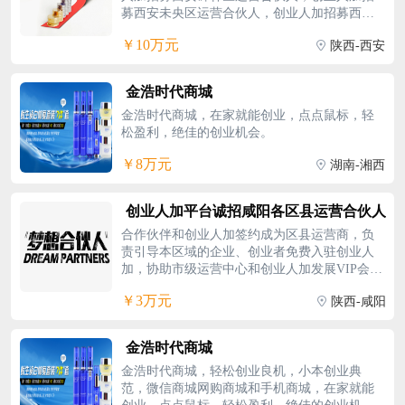
募西安未央区运营合伙人，创业人加招募西安
代。
临潼区运营合伙人，创业人加招募西安灞桥区
￥10万元
陕西-西安
运营合伙人，创业人加招募西安莲湖区运营合
伙人，创业人加招募西安长安区运营合伙人，
创业人加招募西安雁塔区运营合伙人，创业人
金浩时代商城
加招募西安区阎良区运营合伙人，创业人加招
金浩时代商城，在家就能创业，点点鼠标，轻
募西安鄠邑区运营合伙人，创业人加招募西安
松盈利，绝佳的创业机会。
高陵区运营合伙人，创业人加招募西安周至县
运营合伙人，创业人加招募西安蓝田县运营合
￥8万元
湖南-湘西
伙人，创业人加招募西安杨凌区域运营合伙
人。
创业人加平台诚招咸阳各区县运营合伙人
合作伙伴和创业人加签约成为区县运营商，负
责引导本区域的企业、创业者免费入驻创业人
加，协助市级运营中心和创业人加发展VIP会员
和诚信招商企业。
￥3万元
陕西-咸阳
金浩时代商城
金浩时代商城，轻松创业良机，小本创业典
范，微信商城网购商城和手机商城，在家就能