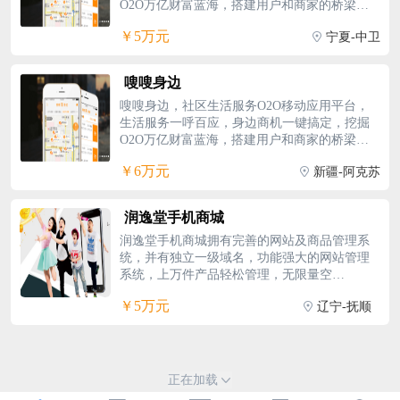
O2O万亿财富蓝海，搭建用户和商家的桥梁。★
没有成本，没有积压，帮你建站，为你推广，
互联网＋全新模式，一键发送需求；★根据客
给你赚。
￥5万元
宁夏-中卫
户选择行业，精准分配对接；★快速响应实时
推送，定位就近抢单；★严格评价，支付更轻
松，付费自由；★囊括百款常用APP，省内存兼
嗖嗖身边
容大；嗖嗖身边打包APP，真正O2O之王，微信
嗖嗖身边，社区生活服务O2O移动应用平台，
是社交入口，嗖嗖是生活入口，最具发展潜力
生活服务一呼百应，身边商机一键搞定，挖掘
项目，以人为本架桥梁，开启生活服务抢钱时
O2O万亿财富蓝海，搭建用户和商家的桥梁。★
代。
互联网＋全新模式，一键发送需求；★根据客
￥6万元
新疆-阿克苏
户选择行业，精准分配对接；★快速响应实时
推送，定位就近抢单；★严格评价，支付更轻
松，付费自由；★囊括百款常用APP，省内存兼
润逸堂手机商城
容大；嗖嗖身边打包APP，真正O2O之王，微信
润逸堂手机商城拥有完善的网站及商品管理系
是社交入口，嗖嗖是生活入口，最具发展潜力
统，并有独立一级域名，功能强大的网站管理
项目，以人为本架桥梁，开启生活服务抢钱时
系统，上万件产品轻松管理，无限量空
代。
间。 ◆成熟的团队及管理模式，创业省
￥5万元
辽宁-抚顺
心； ◆强大的企业实力，深受消费者信
赖； ◆小本创业致富首选，商机不容错
过； ◆全方位的广告推广，让您轻松致
富； ◆润逸堂商城，简单加盟，无忧创
业； 每逢节假日、黄金假日，总部都会大
正在加载
力支持，并提供返利优惠活动，与合作商共享